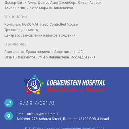
Доктор Хагай Амир
Доктор Арье Оксенберг
Сиван Авнери
Ализа Сагив
Доктор Марина Павловская
ТЕХНОЛОГИИ
Комплекс ЛОКОМАТ
Head Controlled Mouse
Тренажер для мозга
Центр восстановления навыков вождения
О БОЛЬНИЦЕ
Стажировка
Права пациента
Аккредитация JCI
Отзывы пациентов
СМИ о Левинштейн
Исследования
+972-9-7709170
Email:
arthurk@clalit.org.il
Address: 278 Achuza Street, Raanana 43100 POB 3 Israel